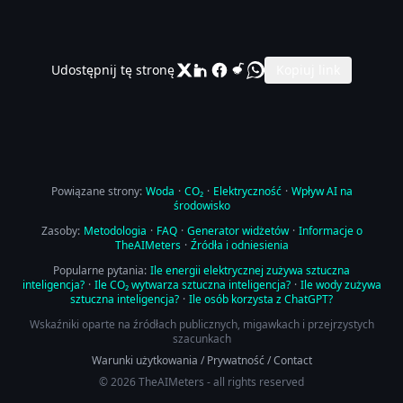
Udostępnij tę stronę
Kopiuj link
Powiązane strony:
Woda
·
CO₂
·
Elektryczność
·
Wpływ AI na
środowisko
Zasoby:
Metodologia
·
FAQ
·
Generator widżetów
·
Informacje o
TheAIMeters
·
Źródła i odniesienia
Popularne pytania:
Ile energii elektrycznej zużywa sztuczna
inteligencja?
·
Ile CO₂ wytwarza sztuczna inteligencja?
·
Ile wody zużywa
sztuczna inteligencja?
·
Ile osób korzysta z ChatGPT?
Wskaźniki oparte na źródłach publicznych, migawkach i przejrzystych
szacunkach
Warunki użytkowania
/
Prywatność
/
Contact
© 2026 TheAIMeters - all rights reserved