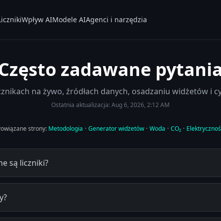
Liczniki
Wpływ AI
Modele AI
Agenci i narzędzia
Często zadawane pytani
cznikach na żywo, źródłach danych, osadzaniu widżetów i 
Ostatnia aktualizacja:
Aug 6, 2026, 2:12 AM
Powiązane strony:
Metodologia
·
Generator widżetów
·
Woda
·
CO₂
·
Elektryczno
e są liczniki?
y?