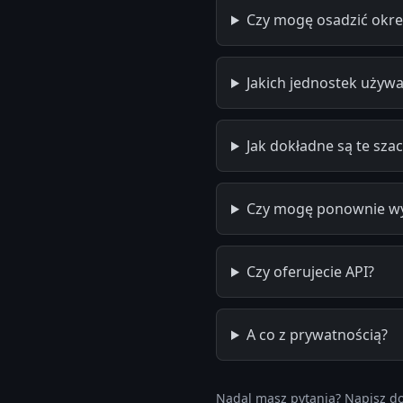
Czy mogę osadzić okreś
Jakich jednostek używ
Jak dokładne są te sza
Czy mogę ponownie wyk
Czy oferujecie API?
A co z prywatnością?
Nadal masz pytania? Napisz d