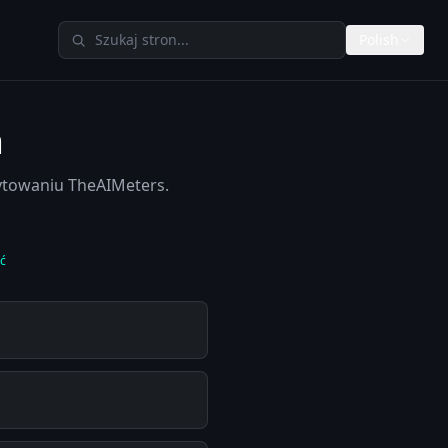
Szukaj w TheAIMeters
Polish
a
cytowaniu TheAIMeters.
ść