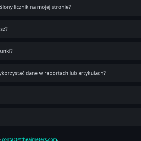
lony licznik na mojej stronie?
asz?
cunki?
orzystać dane w raportach lub artykułach?
o
contact@theaimeters.com
.