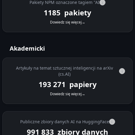
Pakiety NPM oznaczone tagiem "AI
i
1185
pakiety
Dowiedz się więcej
→
Akademicki
Artykuły na temat sztucznej inteligencji na arXiv
i
(cs.AI)
193 271
papiery
Dowiedz się więcej
→
Publiczne zbiory danych AI na HuggingFace
i
991 833
zbiory danych