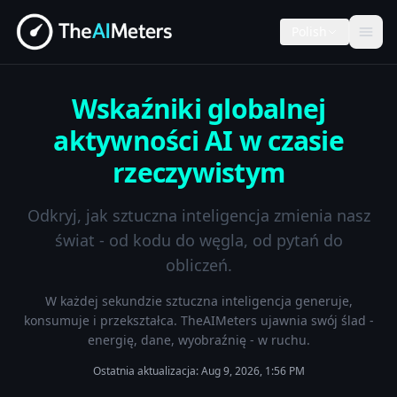
Polish
Wskaźniki globalnej
aktywności AI w czasie
rzeczywistym
Odkryj, jak sztuczna inteligencja zmienia nasz
świat - od kodu do węgla, od pytań do
obliczeń.
W każdej sekundzie sztuczna inteligencja generuje,
konsumuje i przekształca. TheAIMeters ujawnia swój ślad -
energię, dane, wyobraźnię - w ruchu.
Ostatnia aktualizacja:
Aug 9, 2026, 1:56 PM