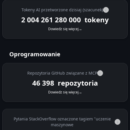
Tokeny AI przetworzone dzisiaj (szacunek)
i
2 004 290 440 000
tokeny
Dowiedz się więcej
→
Oprogramowanie
Repozytoria GitHub związane z MCP
i
46 398
repozytoria
Dowiedz się więcej
→
Pytania StackOverflow oznaczone tagiem "uczenie
i
maszynowe