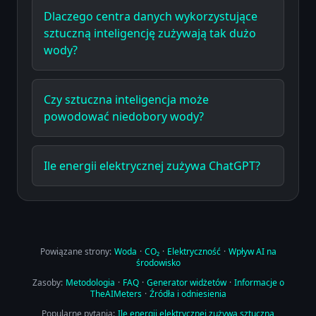
Dlaczego centra danych wykorzystujące
sztuczną inteligencję zużywają tak dużo
wody?
Czy sztuczna inteligencja może
powodować niedobory wody?
Ile energii elektrycznej zużywa ChatGPT?
Powiązane strony:
Woda
·
CO₂
·
Elektryczność
·
Wpływ AI na
środowisko
Zasoby:
Metodologia
·
FAQ
·
Generator widżetów
·
Informacje o
TheAIMeters
·
Źródła i odniesienia
Popularne pytania:
Ile energii elektrycznej zużywa sztuczna