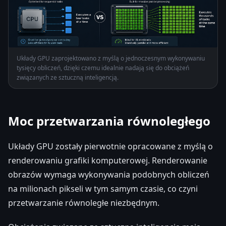
Układy GPU zaprojektowano z myślą o jednoczesnym wykonywaniu
tysięcy obliczeń, dzięki czemu idealnie nadają się do obciążeń
związanych ze sztuczną inteligencją.
Moc przetwarzania równoległego
Układy GPU zostały pierwotnie opracowane z myślą o
renderowaniu grafiki komputerowej. Renderowanie
obrazów wymaga wykonywania podobnych obliczeń
na milionach pikseli w tym samym czasie, co czyni
przetwarzanie równoległe niezbędnym.