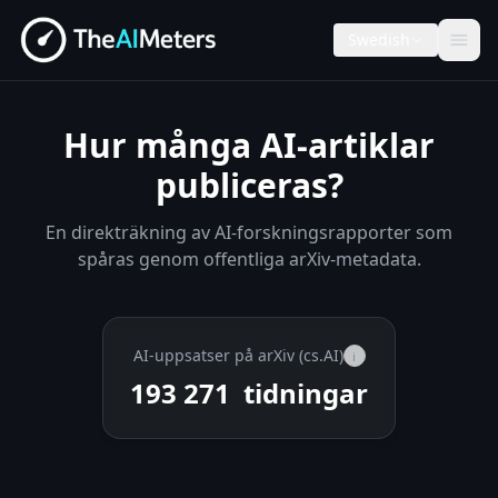
Swedish
Hur många AI-artiklar
publiceras?
En direkträkning av AI-forskningsrapporter som
spåras genom offentliga arXiv-metadata.
AI-uppsatser på arXiv (cs.AI)
i
193 271
tidningar