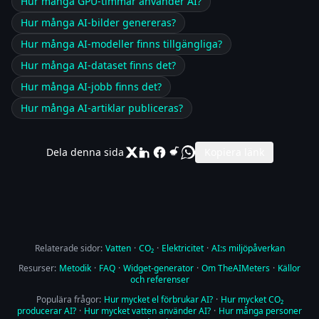
Hur många GPU-timmar använder AI?
Hur många AI-bilder genereras?
Hur många AI-modeller finns tillgängliga?
Hur många AI-dataset finns det?
Hur många AI-jobb finns det?
Hur många AI-artiklar publiceras?
Dela denna sida
Kopiera länk
Relaterade sidor:
Vatten
·
CO₂
·
Elektricitet
·
AI:s miljöpåverkan
Resurser:
Metodik
·
FAQ
·
Widget-generator
·
Om TheAIMeters
·
Källor
och referenser
Populära frågor:
Hur mycket el förbrukar AI?
·
Hur mycket CO₂
producerar AI?
·
Hur mycket vatten använder AI?
·
Hur många personer