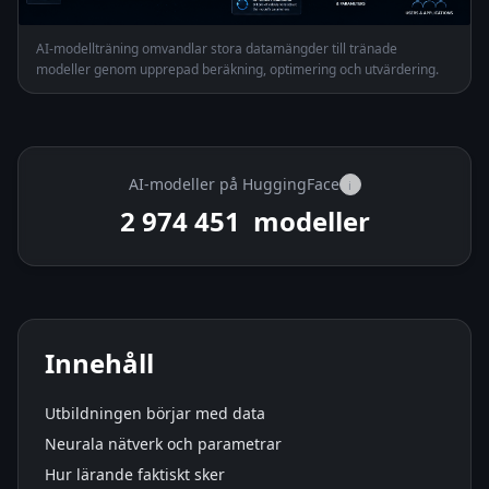
AI-modellträning omvandlar stora datamängder till tränade
modeller genom upprepad beräkning, optimering och utvärdering.
AI-modeller på HuggingFace
i
2 974 451
modeller
Innehåll
Utbildningen börjar med data
Neurala nätverk och parametrar
Hur lärande faktiskt sker