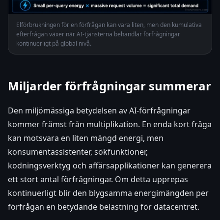
Elförbrukningen för en förfrågan kan vara liten, men den kumulativa
efterfrågan växer när AI-tjänsterna behandlar förfrågningar
kontinuerligt på global nivå.
Miljarder förfrågningar summerar
Den miljömässiga betydelsen av AI-förfrågningar
kommer främst från multiplikation. En enda kort fråga
kan motsvara en liten mängd energi, men
konsumentassistenter, sökfunktioner,
kodningsverktyg och affärsapplikationer kan generera
ett stort antal förfrågningar. Om detta upprepas
kontinuerligt blir den blygsamma energimängden per
förfrågan en betydande belastning för datacentret.