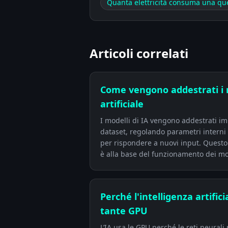
Quanta elettricità consuma una que
Articoli correlati
Come vengono addestrati i m
artificiale
I modelli di IA vengono addestrati 
dataset, regolando parametri interni
per rispondere a nuovi input. Quest
è alla base del funzionamento dei mod
Perché l'intelligenza artifici
tante GPU
L’IA usa le GPU perché le reti neurali