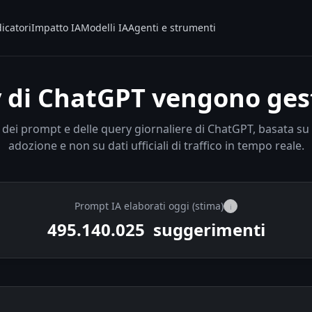
icatori
Impatto IA
Modelli IA
Agenti e strumenti
di ChatGPT vengono gest
dei prompt e delle query giornaliere di ChatGPT, basata su 
adozione e non su dati ufficiali di traffico in tempo reale.
Prompt IA elaborati oggi (stima)
i
495.152.950
suggerimenti