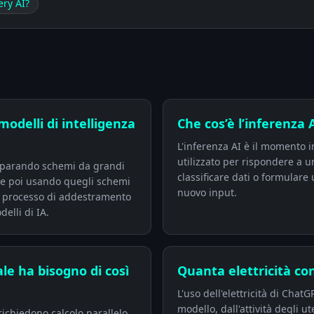
ry AI?
odelli di intelligenza
Che cos’è l’inferenza 
L'inferenza AI è il momento 
utilizzato per rispondere a u
imparando schemi da grandi
classificare dati o formulare
 e poi usando quegli schemi
nuovo input.
o processo di addestramento
elli di IA.
ale ha bisogno di così
Quanta elettricità c
L'uso dell'elettricità di Cha
modello, dall'attività degli ut
 richiedono calcolo parallelo