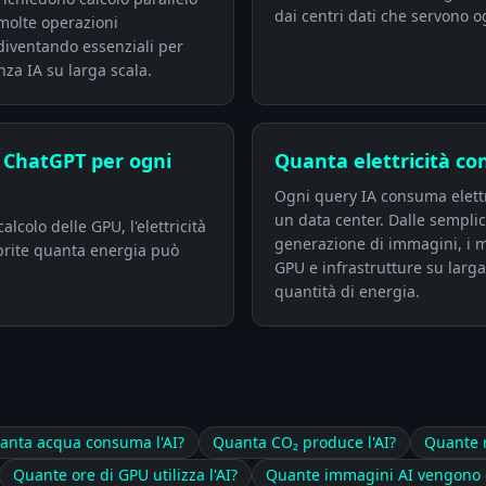
dai centri dati che servono og
molte operazioni
iventando essenziali per
nza IA su larga scala.
 ChatGPT per ogni
Quanta elettricità c
Ogni query IA consuma elettri
un data center. Dalle semplici
alcolo delle GPU, l'elettricità
generazione di immagini, i mo
oprite quanta energia può
GPU e infrastrutture su larg
quantità di energia.
anta acqua consuma l'AI?
Quanta CO₂ produce l'AI?
Quante r
Quante ore di GPU utilizza l'AI?
Quante immagini AI vengono 