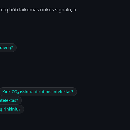
rėtų būti laikomas rinkos signalu, o
 dieną?
Kiek CO₂ išskiria dirbtinis intelektas?
ntelektas?
ų rinkinių?