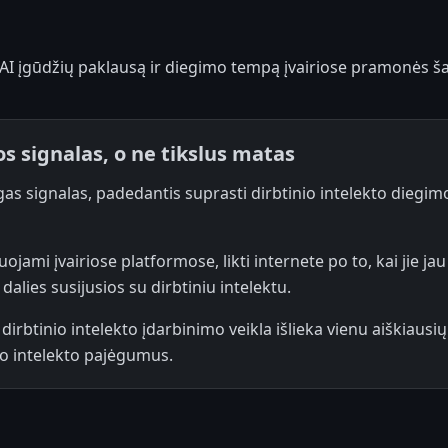
 AI įgūdžių paklausą ir diegimo tempą įvairiose pramonės š
s signalas, o ne tikslus matas
as signalas, padedantis suprasti dirbtinio intelekto diegimo
uojami įvairiose platformose, likti internete po to, kai jie jau
dalies susijusios su dirbtiniu intelektu.
irbtinio intelekto įdarbinimo veikla išlieka vienu aiškiausių 
nio intelekto pajėgumus.