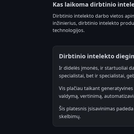
Kas laikoma dirbtinio inte
Dirbtinio intelekto darbo vietos ap
inžinierius, dirbtinio intelekto pro
technologijos.
Dirbtinio intelekto diegi
Ir didelės įmonės, ir startuoliai d
specialistai, bet ir specialistai, g
Vis plačiau taikant generatyvines
valdymą, vertinimą, automatizavim
Šis platesnis įsisavinimas padeda
skelbimų.