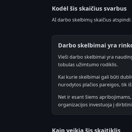
Kodėl šis skaičius svarbus
AI darbo skelbimų skaičius atspindi
Darbo skelbimai yra rinko
Vieši darbo skelbimai yra nauding
tobulas užimtumo rodiklis.
Kai kurie skelbimai gali būti dubli
nurodytos plačios pareigos, tik iš 
Net ir esant šiems apribojimams, d
organizacijos investuoja į dirbti
Kaip veikia šis skaitiklis