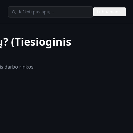
Ieškoti TheAIMeters
Lithuanian
? (Tiesioginis
is darbo rinkos