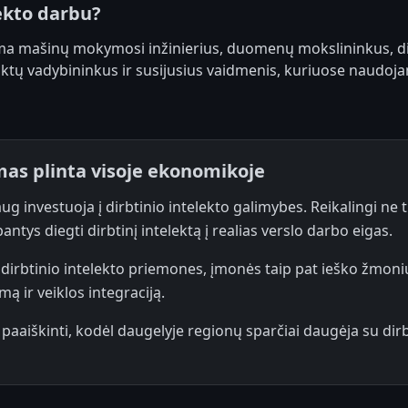
lekto darbu?
ima mašinų mokymosi inžinierius, duomenų mokslininkus, di
duktų vadybininkus ir susijusius vaidmenis, kuriuose naudoja
mas plinta visoje ekonomikoje
aug investuoja į dirbtinio intelekto galimybes. Reikalingi ne t
ebantys diegti dirbtinį intelektą į realias verslo darbo eigas.
 dirbtinio intelekto priemones, įmonės taip pat ieško žmoni
ą ir veiklos integraciją.
 paaiškinti, kodėl daugelyje regionų sparčiai daugėja su dirb