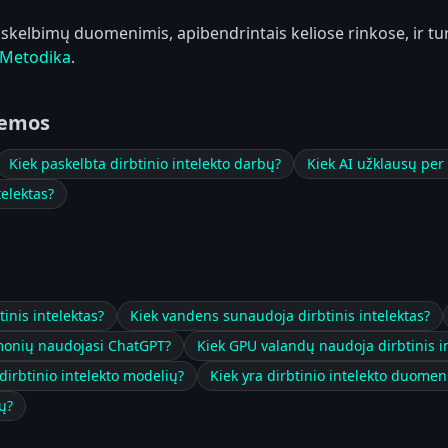
bo skelbimų duomenimis, apibendrintais keliose rinkose, ir tu
Metodika
.
temos
Kiek paskelbta dirbtinio intelekto darbų?
Kiek AI užklausų per
elektas?
inis intelektas?
Kiek vandens sunaudoja dirbtinis intelektas?
monių naudojasi ChatGPT?
Kiek GPU valandų naudoja dirbtinis i
 dirbtinio intelekto modelių?
Kiek yra dirbtinio intelekto duomen
ų?