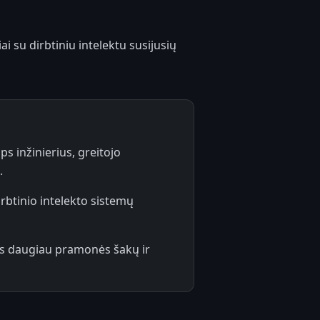
i su dirbtiniu intelektu susijusių
 inžinierius, greitojo
.
irbtinio intelekto sistemų
 vis daugiau pramonės šakų ir