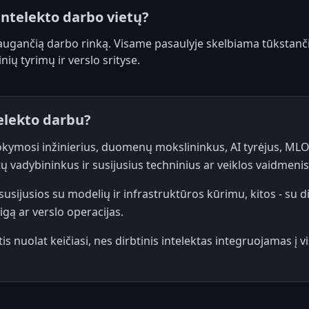
 intelekto darbo vietų?
 augančią darbo rinką. Visame pasaulyje skelbiama tūkstančia
nių tyrimų ir verslo srityse.
telekto darbu?
ymosi inžinierius, duomenų mokslininkus, AI tyrėjus, MLOps
ų vadybininkus ir susijusius techninius ar veiklos vaidmenis
i susijusios su modelių ir infrastruktūros kūrimu, kitos - su d
gą ar verslo operacijas.
tis nuolat keičiasi, nes dirbtinis intelektas integruojamas į