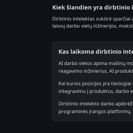
Kiek šiandien yra dirbtinio
Dirbtinis intelektas sukūrė sparčiai
laisvų darbo vietų inžinerijos, moksli
Kas laikoma dirbtinio in
AI darbo vietos apima mašinų mok
reagavimo inžinierius, AI produkt
Kai kurios pozicijos yra tiesiogia
integravimu į produktus, darbo ei
Dirbtinio intelekto darbo apibrėž
programinės įrangos platformų.