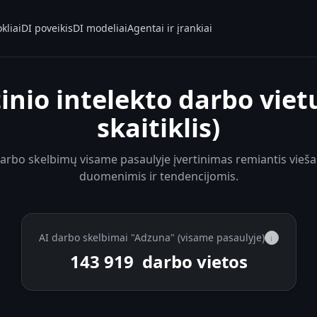
kliai
DI poveikis
DI modeliai
Agentai ir įrankiai
tinio intelekto darbo vietų
skaitiklis)
 darbo skelbimų visame pasaulyje įvertinimas remiantis vieša
duomenimis ir tendencijomis.
AI darbo skelbimai "Adzuna" (visame pasaulyje)
i
143 919
darbo vietos