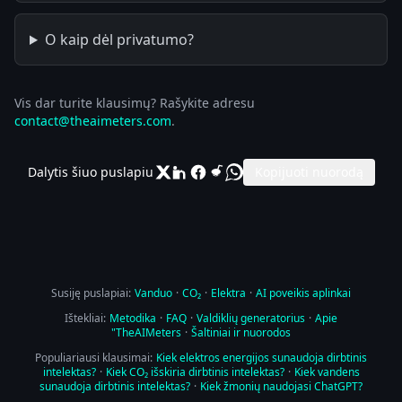
O kaip dėl privatumo?
Vis dar turite klausimų? Rašykite adresu
contact@theaimeters.com
.
Dalytis šiuo puslapiu
Kopijuoti nuorodą
Susiję puslapiai:
Vanduo
·
CO₂
·
Elektra
·
AI poveikis aplinkai
Ištekliai:
Metodika
·
FAQ
·
Valdiklių generatorius
·
Apie
"TheAIMeters
·
Šaltiniai ir nuorodos
Populiariausi klausimai:
Kiek elektros energijos sunaudoja dirbtinis
intelektas?
·
Kiek CO₂ išskiria dirbtinis intelektas?
·
Kiek vandens
sunaudoja dirbtinis intelektas?
·
Kiek žmonių naudojasi ChatGPT?