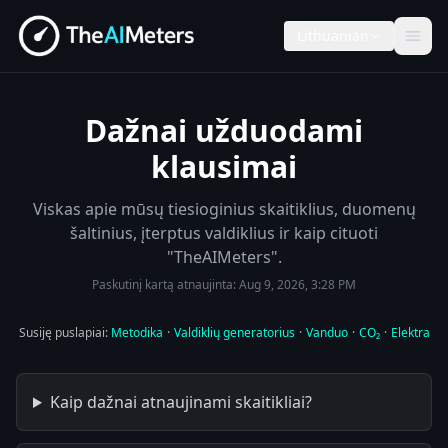
Lithuanian
Dažnai užduodami
klausimai
Viskas apie mūsų tiesioginius skaitiklius, duomenų
šaltinius, įterptus valdiklius ir kaip cituoti
"TheAIMeters".
Paskutinį kartą atnaujinta:
Aug 9, 2026, 3:28 PM
Susiję puslapiai:
Metodika
·
Valdiklių generatorius
·
Vanduo
·
CO₂
·
Elektra
Kaip dažnai atnaujinami skaitikliai?