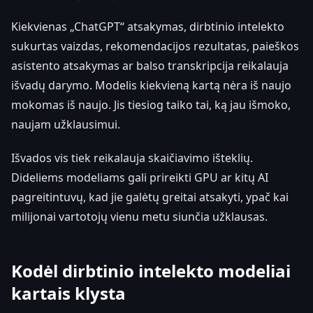
Kiekvienas „ChatGPT“ atsakymas, dirbtinio intelekto
sukurtas vaizdas, rekomendacijos rezultatas, paieškos
asistento atsakymas ar balso transkripcija reikalauja
išvadų darymo. Modelis kiekvieną kartą nėra iš naujo
mokomas iš naujo. Jis tiesiog taiko tai, ką jau išmoko,
naujam užklausimui.
Išvados vis tiek reikalauja skaičiavimo išteklių.
Dideliems modeliams gali prireikti GPU ar kitų AI
pagreitintuvų, kad jie galėtų greitai atsakyti, ypač kai
milijonai vartotojų vienu metu siunčia užklausas.
Kodėl dirbtinio intelekto modeliai
kartais klysta