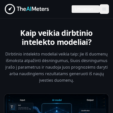
Lithuanian
Kaip veikia dirbtinio
intelekto modeliai?
Dirbtinio intelekto modeliai veikia taip: jie iš duomenų
išmoksta atpažinti dėsningumus, šiuos dėsningumus
įrašo į parametrus ir naudoja juos prognozėms daryti
arba naudingiems rezultatams generuoti iš naujų
įvesties duomenų.