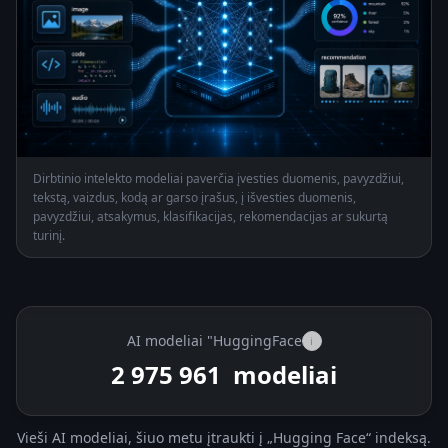
Dirbtinio intelekto modeliai paverčia įvesties duomenis, pavyzdžiui,
tekstą, vaizdus, kodą ar garso įrašus, į išvesties duomenis,
pavyzdžiui, atsakymus, klasifikacijas, rekomendacijas ar sukurtą
turinį.
AI modeliai "HuggingFace
i
2 975 961
modeliai
Vieši AI modeliai, šiuo metu įtraukti į „Hugging Face“ indeksą.