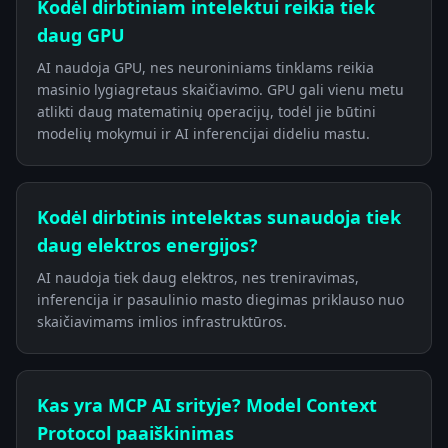
Kodėl dirbtiniam intelektui reikia tiek
daug GPU
AI naudoja GPU, nes neuroniniams tinklams reikia
masinio lygiagretaus skaičiavimo. GPU gali vienu metu
atlikti daug matematinių operacijų, todėl jie būtini
modelių mokymui ir AI inferencijai dideliu mastu.
Kodėl dirbtinis intelektas sunaudoja tiek
daug elektros energijos?
AI naudoja tiek daug elektros, nes treniravimas,
inferencija ir pasaulinio masto diegimas priklauso nuo
skaičiavimams imlios infrastruktūros.
Kas yra MCP AI srityje? Model Context
Protocol paaiškinimas