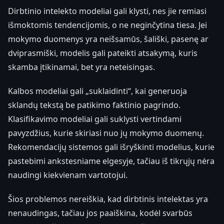
Dirbtinio intelekto modeliai gali klysti, nes jie remiasi
išmoktomis tendencijomis, o ne neginčytina tiesa. Jei
mokymo duomenys yra neišsamūs, šališki, pasenę ar
dviprasmiški, modelis gali pateikti atsakymą, kuris
skamba įtikinamai, bet yra neteisingas.
Kalbos modeliai gali „suklaidinti“, kai generuoja
sklandų tekstą be patikimo faktinio pagrindo.
Klasifikavimo modeliai gali suklysti vertindami
pavyzdžius, kurie skiriasi nuo jų mokymo duomenų.
Rekomendacijų sistemos gali išryškinti modelius, kurie
pastebimi ankstesniame elgesyje, tačiau iš tikrųjų nėra
naudingi kiekvienam vartotojui.
Šios problemos nereiškia, kad dirbtinis intelektas yra
nenaudingas, tačiau jos paaiškina, kodėl svarbūs