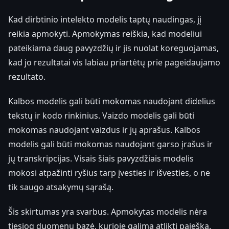
Kad dirbtinio intelekto modelis taptų naudingas, jį
reikia apmokyti. Apmokymas reiškia, kad modeliui
pateikiama daug pavyzdžių ir jis nuolat koreguojamas,
kad jo rezultatai vis labiau priartėtų prie pageidaujamo
rezultato.
Kalbos modelis gali būti mokomas naudojant didelius
tekstų ir kodo rinkinius. Vaizdo modelis gali būti
mokomas naudojant vaizdus ir jų aprašus. Kalbos
modelis gali būti mokomas naudojant garso įrašus ir
jų transkripcijas. Visais šiais pavyzdžiais modelis
mokosi atpažinti ryšius tarp įvesties ir išvesties, o ne
tik saugo atsakymų sąrašą.
Šis skirtumas yra svarbus. Apmokytas modelis nėra
tiesiog duomenų bazė, kurioje galima atlikti paiešką.