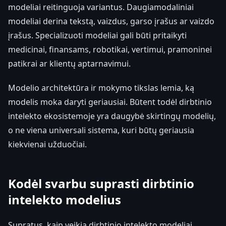
modeliai reitinguoja variantus. Daugiamodaliniai
modeliai derina tekstą, vaizdus, garso įrašus ar vaizdo
įrašus. Specializuoti modeliai gali būti pritaikyti
medicinai, finansams, robotikai, vertimui, pramoninei
patikrai ar klientų aptarnavimui.
Modelio architektūra ir mokymo tikslas lemia, ką
modelis moka daryti geriausiai. Būtent todėl dirbtinio
intelekto ekosistemoje yra daugybė skirtingų modelių,
o ne viena universali sistema, kuri būtų geriausia
kiekvienai užduočiai.
Kodėl svarbu suprasti dirbtinio
intelekto modelius
Supratus, kaip veikia dirbtinio intelekto modeliai,