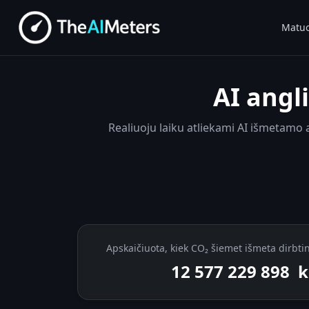
Matuo
AI angli
Realiuoju laiku atliekami AI išmetamo an
Apskaičiuota, kiek CO₂ šiemet išmeta dirbti
12 577 230 120
k