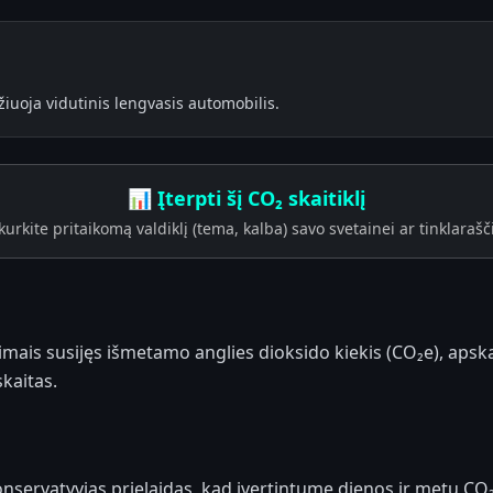
žiuoja vidutinis lengvasis automobilis.
📊 Įterpti šį CO₂ skaitiklį
kurkite pritaikomą valdiklį (tema, kalba) savo svetainei ar tinklarašči
imais susijęs išmetamo anglies dioksido kiekis (CO₂e), apsk
skaitas.
nservatyvias prielaidas, kad įvertintume dienos ir metų CO₂e