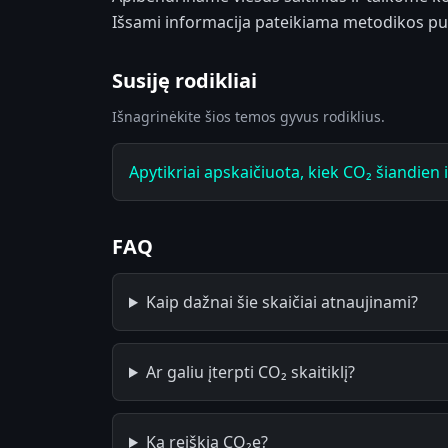
Išsami informacija pateikiama metodikos pu
Susiję rodikliai
Išnagrinėkite šios temos gyvus rodiklius.
Apytikriai apskaičiuota, kiek CO₂ šiandien 
FAQ
Kaip dažnai šie skaičiai atnaujinami?
Ar galiu įterpti CO₂ skaitiklį?
Ką reiškia CO₂e?