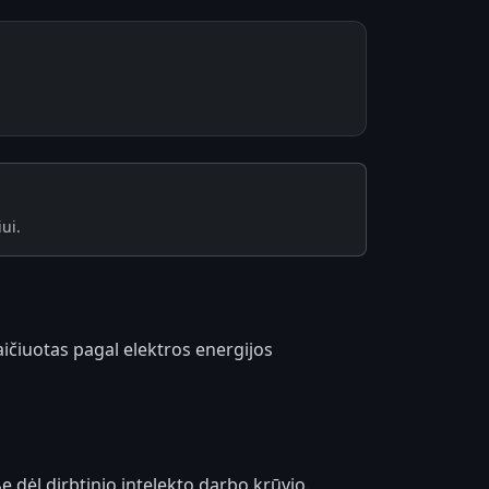
ui.
aičiuotas pagal elektros energijos
 dėl dirbtinio intelekto darbo krūvio.