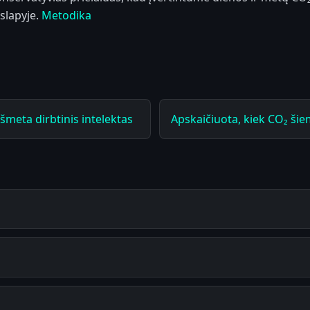
slapyje.
Metodika
išmeta dirbtinis intelektas
Apskaičiuota, kiek CO₂ šie