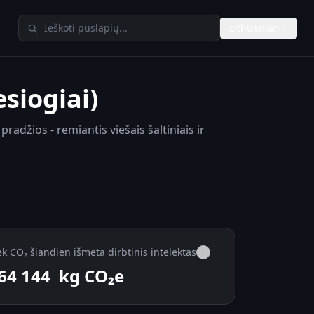
Ieškoti TheAIMeters
Lithuanian
esiogiai)
radžios - remiantis viešais šaltiniais ir
ek CO₂ šiandien išmeta dirbtinis intelektas
i
64 366
kg CO₂e