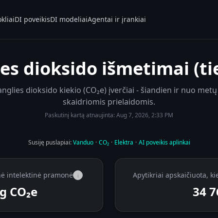
kliai
DI poveikis
DI modeliai
Agentai ir įrankiai
es dioksido išmetimai (ti
glies dioksido kiekio (CO₂e) įverčiai - šiandien ir nuo metų p
skaidriomis prielaidomis.
Paskutinį kartą atnaujinta:
Aug 7, 2026, 2:33 PM
Susiję puslapiai:
Vanduo
·
CO₂
·
Elektra
·
AI poveikis aplinkai
nė intelektinė pramonė
Apytikriai apskaičiuota, ki
i
g CO₂e
34 7