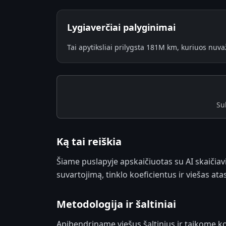
Lygiaverčiai palyginimai
Tai apytiksliai prilygsta 181M km, kuriuos nuva
Su
Ką tai reiškia
Šiame puslapyje apskaičiuotas su AI skaičiav
suvartojimą, tinklo koeficientus ir viešas ata
Metodologija ir šaltiniai
Apibendriname viešus šaltinius ir taikome ko