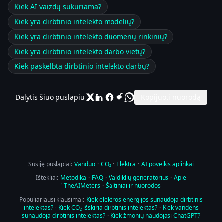
Kiek AI vaizdų sukuriama?
Kiek yra dirbtinio intelekto modelių?
Kiek yra dirbtinio intelekto duomenų rinkinių?
Kiek yra dirbtinio intelekto darbo vietų?
Kiek paskelbta dirbtinio intelekto darbų?
Dalytis šiuo puslapiu
Kopijuoti nuorodą
Susiję puslapiai:
Vanduo
·
CO₂
·
Elektra
·
AI poveikis aplinkai
Ištekliai:
Metodika
·
FAQ
·
Valdiklių generatorius
·
Apie
"TheAIMeters
·
Šaltiniai ir nuorodos
Populiariausi klausimai:
Kiek elektros energijos sunaudoja dirbtinis
intelektas?
·
Kiek CO₂ išskiria dirbtinis intelektas?
·
Kiek vandens
sunaudoja dirbtinis intelektas?
·
Kiek žmonių naudojasi ChatGPT?