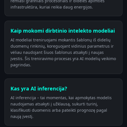
remiasi grafiniais procesoriais ir didelės apimties
infrastruktūra, kuriai reikia daug energijos.
Kaip mokomi dirbtinio intelekto modeliai
AI modeliai treniruojami mokantis šablonų iš didelių
duomenų rinkinių, koreguojant vidinius parametrus ir
vėliau naudojant šiuos šablonus atsakyti į naujas
įvestis. Šis treniravimo procesas yra AI modelių veikimo
pagrindas.
Kas yra AI inferencija?
AI inferencija – tai momentas, kai apmokytas modelis
naudojamas atsakyti į užklausą, sukurti turinį,
klasifikuoti duomenis arba pateikti prognozę pagal
naują įvestį.