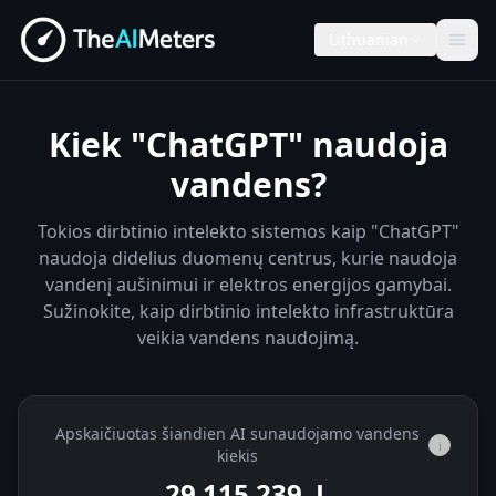
Lithuanian
Kiek "ChatGPT" naudoja
vandens?
Tokios dirbtinio intelekto sistemos kaip "ChatGPT"
naudoja didelius duomenų centrus, kurie naudoja
vandenį aušinimui ir elektros energijos gamybai.
Sužinokite, kaip dirbtinio intelekto infrastruktūra
veikia vandens naudojimą.
Apskaičiuotas šiandien AI sunaudojamo vandens
i
kiekis
29 115 493
L