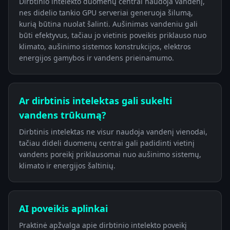
Dirbtinio intelekto duomenų centrai naudoja vandenį,
nes didelio tankio GPU serveriai generuoja šilumą,
kurią būtina nuolat šalinti. Aušinimas vandeniu gali
būti efektyvus, tačiau jo vietinis poveikis priklauso nuo
klimato, aušinimo sistemos konstrukcijos, elektros
energijos gamybos ir vandens prieinamumo.
Ar dirbtinis intelektas gali sukelti
vandens trūkumą?
Dirbtinis intelektas ne visur naudoja vandenį vienodai,
tačiau dideli duomenų centrai gali padidinti vietinį
vandens poreikį priklausomai nuo aušinimo sistemų,
klimato ir energijos šaltinių.
AI poveikis aplinkai
Praktinė apžvalga apie dirbtinio intelekto poveikį