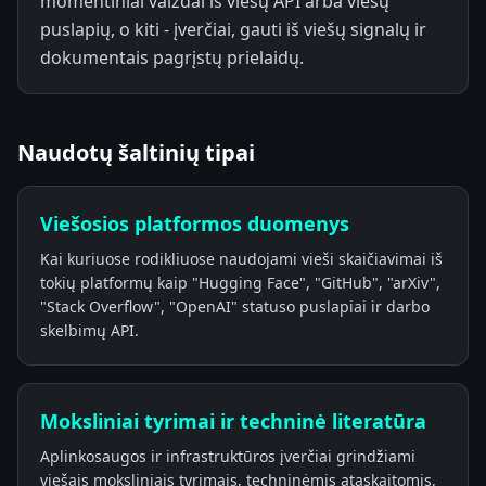
momentiniai vaizdai iš viešų API arba viešų
puslapių, o kiti - įverčiai, gauti iš viešų signalų ir
dokumentais pagrįstų prielaidų.
Naudotų šaltinių tipai
Viešosios platformos duomenys
Kai kuriuose rodikliuose naudojami vieši skaičiavimai iš
tokių platformų kaip "Hugging Face", "GitHub", "arXiv",
"Stack Overflow", "OpenAI" statuso puslapiai ir darbo
skelbimų API.
Moksliniai tyrimai ir techninė literatūra
Aplinkosaugos ir infrastruktūros įverčiai grindžiami
viešais moksliniais tyrimais, techninėmis ataskaitomis,