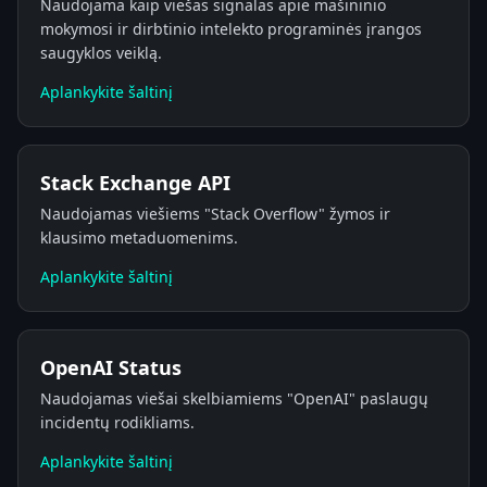
Naudojama kaip viešas signalas apie mašininio
mokymosi ir dirbtinio intelekto programinės įrangos
saugyklos veiklą.
Aplankykite šaltinį
Stack Exchange API
Naudojamas viešiems "Stack Overflow" žymos ir
klausimo metaduomenims.
Aplankykite šaltinį
OpenAI Status
Naudojamas viešai skelbiamiems "OpenAI" paslaugų
incidentų rodikliams.
Aplankykite šaltinį