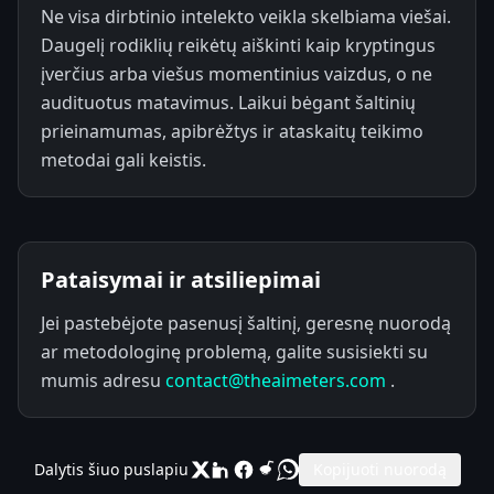
Ne visa dirbtinio intelekto veikla skelbiama viešai.
Daugelį rodiklių reikėtų aiškinti kaip kryptingus
įverčius arba viešus momentinius vaizdus, o ne
audituotus matavimus. Laikui bėgant šaltinių
prieinamumas, apibrėžtys ir ataskaitų teikimo
metodai gali keistis.
Pataisymai ir atsiliepimai
Jei pastebėjote pasenusį šaltinį, geresnę nuorodą
ar metodologinę problemą, galite susisiekti su
mumis adresu
contact@theaimeters.com
.
Dalytis šiuo puslapiu
Kopijuoti nuorodą