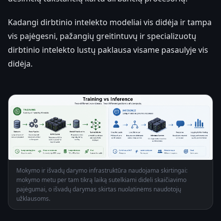
Kadangi dirbtinio intelekto modeliai vis didėja ir tampa
vis pajėgesni, pažangių greitintuvų ir specializuotų
dirbtinio intelekto lustų paklausa visame pasaulyje vis
didėja.
Mokymo ir išvadų darymo infrastruktūra naudojama skirtingai:
mokymo metu per tam tikrą laiką sutelkiami dideli skaičiavimo
pajėgumai, o išvadų darymas skirtas nuolatinėms naudotojų
užklausoms.