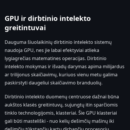
GPU ir dirbtinio intelekto
greitintuvai
Dauguma šiuolaikinių dirbtinio intelekto sistemų
naudoja GPU, nes jie labai efektyviai atlieka
lygiagrečias matematines operacijas. Dirbtinio
intelekto mokymas ir išvadų darymas apima milijardus
ar trilijonus skaičiavimų, kuriuos vienu metu galima
paskirstyti daugeliui skaičiavimo branduolių.
Dirbtinio intelekto duomenų centruose dažnai būna
aukštos klasės greitintuvų, sujungtų itin sparčiomis
tinklo technologijomis, klasteriai. Šie GPU klasteriai
gali būti masteliški - nuo kelių dešimčių mašinų iki
dešimčių tūkstančių kartu dirbančių procesorių.