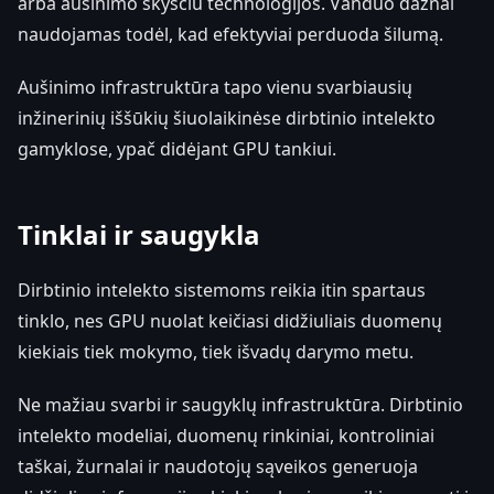
arba aušinimo skysčiu technologijos. Vanduo dažnai
naudojamas todėl, kad efektyviai perduoda šilumą.
Aušinimo infrastruktūra tapo vienu svarbiausių
inžinerinių iššūkių šiuolaikinėse dirbtinio intelekto
gamyklose, ypač didėjant GPU tankiui.
Tinklai ir saugykla
Dirbtinio intelekto sistemoms reikia itin spartaus
tinklo, nes GPU nuolat keičiasi didžiuliais duomenų
kiekiais tiek mokymo, tiek išvadų darymo metu.
Ne mažiau svarbi ir saugyklų infrastruktūra. Dirbtinio
intelekto modeliai, duomenų rinkiniai, kontroliniai
taškai, žurnalai ir naudotojų sąveikos generuoja