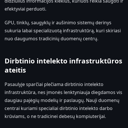
didžiulius informacijos kiekius, kuriuos reikia saugoti ir
efektyviai perduoti.
GPU, tinklų, saugyklų ir aušinimo sistemų derinys
sukuria labai specializuotą infrastruktūrą, kuri skiriasi
nuo daugumos tradicinių duomenų centrų.
Dirbtinio intelekto infrastruktūros
ateitis
Pasaulyje sparčiai plečiama dirbtinio intelekto
infrastruktūra, nes įmonės lenktyniauja diegdamos vis
daugiau pajėgių modelių ir paslaugų. Nauji duomenų
centrai kuriami specialiai dirbtinio intelekto darbo
krūviams, o ne tradicinei debesų kompiuterijai.