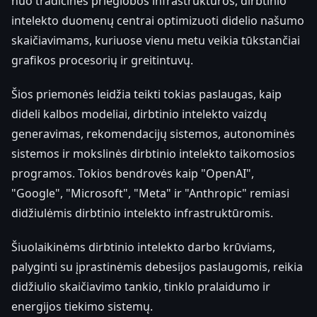
nuo tradicinės prieglobos infrastruktūros, dirbtinio
intelekto duomenų centrai optimizuoti didelio našumo
skaičiavimams, kuriuose vienu metu veikia tūkstančiai
grafikos procesorių ir greitintuvų.
Šios priemonės leidžia teikti tokias paslaugas, kaip
dideli kalbos modeliai, dirbtinio intelekto vaizdų
generavimas, rekomendacijų sistemos, autonominės
sistemos ir mokslinės dirbtinio intelekto taikomosios
programos. Tokios bendrovės kaip "OpenAI",
"Google", "Microsoft", "Meta" ir "Anthropic" remiasi
didžiulėmis dirbtinio intelekto infrastruktūromis.
Šiuolaikinėms dirbtinio intelekto darbo krūviams,
palyginti su įprastinėmis debesijos paslaugomis, reikia
didžiulio skaičiavimo tankio, tinklo pralaidumo ir
energijos tiekimo sistemų.