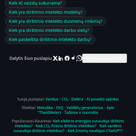
Kiek AI vaizdų sukuriama?
Kiek yra dirbtinio intelekto modelių?
Kiek yra dirbtinio intelekto duomenų rinkinių?
Kiek yra dirbtinio intelekto darbo vietų?
Kiek paskelbta dirbtinio intelekto darbų?
Dalytis šiuo puslapiu
Kopijuoti nuorodą
Susiję puslapiai:
Vanduo
·
CO₂
·
Elektra
·
AI poveikis aplinkai
Ištekliai:
Metodika
·
FAQ
·
Valdiklių generatorius
·
Apie
"TheAIMeters
·
Šaltiniai ir nuorodos
Populiariausi klausimai:
Kiek elektros energijos sunaudoja dirbtinis
intelektas?
·
Kiek CO₂ išskiria dirbtinis intelektas?
·
Kiek vandens
sunaudoja dirbtinis intelektas?
·
Kiek žmonių naudojasi ChatGPT?