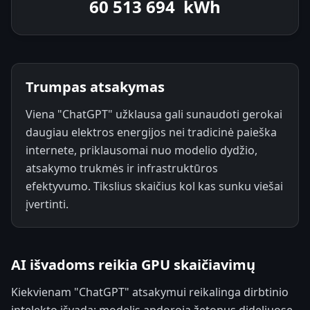
60 514 202
kWh
Trumpas atsakymas
Viena "ChatGPT" užklausa gali sunaudoti gerokai
daugiau elektros energijos nei tradicinė paieška
internete, priklausomai nuo modelio dydžio,
atsakymo trukmės ir infrastruktūros
efektyvumo. Tikslius skaičius kol kas sunku viešai
įvertinti.
AI išvadoms reikia GPU skaičiavimų
Kiekvienam "ChatGPT" atsakymui reikalinga dirbtinio