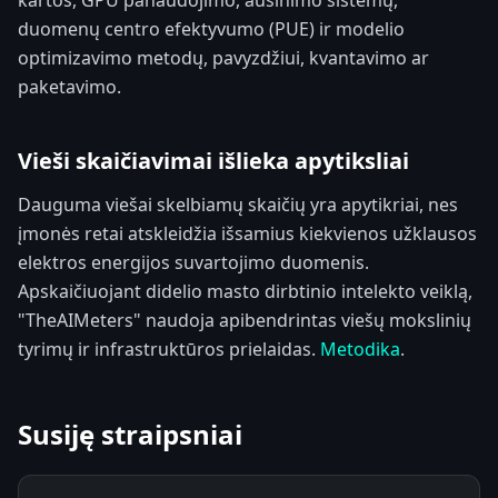
kartos, GPU panaudojimo, aušinimo sistemų,
duomenų centro efektyvumo (PUE) ir modelio
optimizavimo metodų, pavyzdžiui, kvantavimo ar
paketavimo.
Vieši skaičiavimai išlieka apytiksliai
Dauguma viešai skelbiamų skaičių yra apytikriai, nes
įmonės retai atskleidžia išsamius kiekvienos užklausos
elektros energijos suvartojimo duomenis.
Apskaičiuojant didelio masto dirbtinio intelekto veiklą,
"TheAIMeters" naudoja apibendrintas viešų mokslinių
tyrimų ir infrastruktūros prielaidas.
Metodika
.
Susiję straipsniai