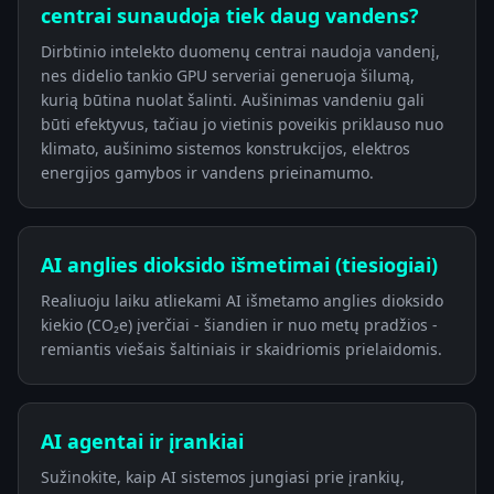
centrai sunaudoja tiek daug vandens?
Dirbtinio intelekto duomenų centrai naudoja vandenį,
nes didelio tankio GPU serveriai generuoja šilumą,
kurią būtina nuolat šalinti. Aušinimas vandeniu gali
būti efektyvus, tačiau jo vietinis poveikis priklauso nuo
klimato, aušinimo sistemos konstrukcijos, elektros
energijos gamybos ir vandens prieinamumo.
AI anglies dioksido išmetimai (tiesiogiai)
Realiuoju laiku atliekami AI išmetamo anglies dioksido
kiekio (CO₂e) įverčiai - šiandien ir nuo metų pradžios -
remiantis viešais šaltiniais ir skaidriomis prielaidomis.
AI agentai ir įrankiai
Sužinokite, kaip AI sistemos jungiasi prie įrankių,