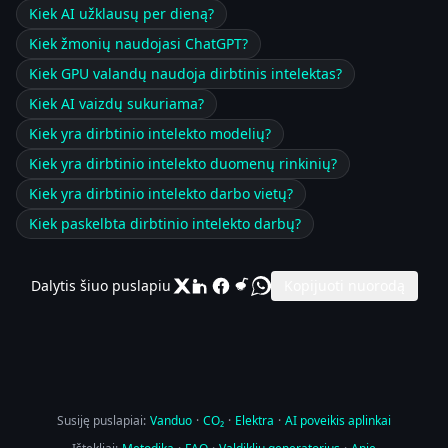
Kiek AI užklausų per dieną?
Kiek žmonių naudojasi ChatGPT?
Kiek GPU valandų naudoja dirbtinis intelektas?
Kiek AI vaizdų sukuriama?
Kiek yra dirbtinio intelekto modelių?
Kiek yra dirbtinio intelekto duomenų rinkinių?
Kiek yra dirbtinio intelekto darbo vietų?
Kiek paskelbta dirbtinio intelekto darbų?
Dalytis šiuo puslapiu
Kopijuoti nuorodą
Susiję puslapiai:
Vanduo
·
CO₂
·
Elektra
·
AI poveikis aplinkai