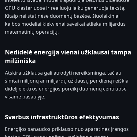
intelekto išvada: modelis apdoroja žetonus dideliuose
GPU klasteriuose ir realiuoju laiku generuoja tekstą.
Kitaip nei statinėse duomenų bazėse, šiuolaikiniai
kalbos modeliai kiekvienai sąveikai atlieka milijardus
matematinių operacijų.
Nedidelė energija vienai užklausai tampa
milžiniška
Atskira užklausa gali atrodyti nereikšminga, tačiau
šimtai milijonų ar milijardų užklausų per dieną reiškia
didelį elektros energijos poreikį duomenų centruose
visame pasaulyje.
Svarbus infrastruktūros efektyvumas
Energijos sąnaudos priklauso nuo aparatinės įrangos