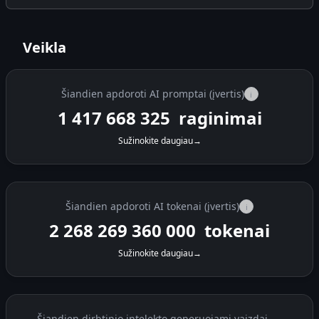
Veikla
Šiandien apdoroti AI promptai (įvertis)
i
1 417 686 075
raginimai
Sužinokite daugiau
→
Šiandien apdoroti AI tokenai (įvertis)
i
2 268 297 760 000
tokenai
Sužinokite daugiau
→
Šiandien dirbtinio intelekto generuojami vaizdai