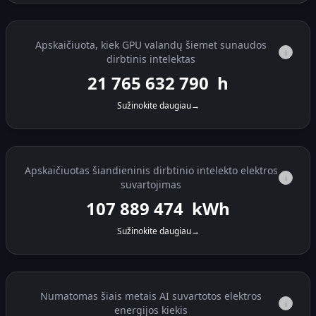
Apskaičiuota, kiek GPU valandų šiemet sunaudos
i
dirbtinis intelektas
21 765 633 611
h
Sužinokite daugiau
→
Apskaičiuotas šiandieninis dirbtinio intelekto elektros
i
suvartojimas
107 890 823
kWh
Sužinokite daugiau
→
Numatomas šiais metais AI suvartotos elektros
i
energijos kiekis