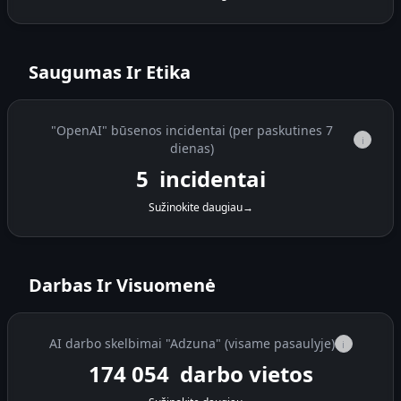
Saugumas Ir Etika
"OpenAI" būsenos incidentai (per paskutines 7
i
dienas)
5
incidentai
Sužinokite daugiau
→
Darbas Ir Visuomenė
AI darbo skelbimai "Adzuna" (visame pasaulyje)
i
174 054
darbo vietos