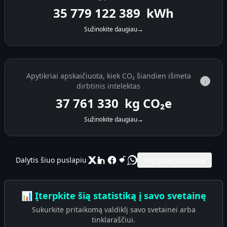
35 779 123 738
kWh
Sužinokite daugiau
→
Apytikriai apskaičiuota, kiek CO₂ šiandien išmeta
i
dirbtinis intelektas
37 761 802
kg CO₂e
Sužinokite daugiau
→
Dalytis šiuo puslapiu
Kopijuoti nuorodą
📊 Įterpkite šią statistiką į savo svetainę
Sukurkite pritaikomą valdiklį savo svetainei arba
tinklaraščiui.