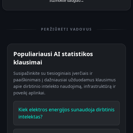
Sužinokite daugiau
→
PERŽIŪRĖTI VADOVUS
Populiariausi AI statistikos
klausimai
Susipažinkite su tiesioginiais įverčiais ir
paaiškinimais į dažniausiai užduodamus klausimus
apie dirbtinio intelekto naudojimą, infrastruktūrą ir
poveikį aplinkai.
Kiek elektros energijos sunaudoja dirbtinis
intelektas?