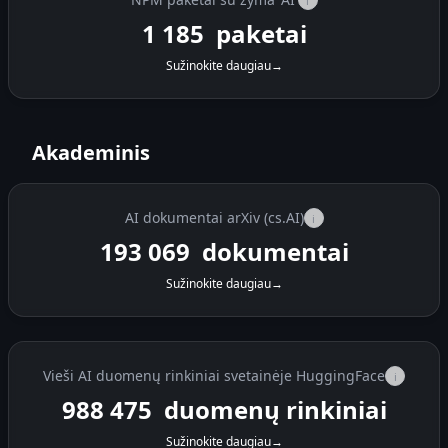
i
1 185
paketai
Sužinokite daugiau
→
Akademinis
AI dokumentai arXiv (cs.AI)
i
193 069
dokumentai
Sužinokite daugiau
→
Vieši AI duomenų rinkiniai svetainėje HuggingFace
i
988 475
duomenų rinkiniai
Sužinokite daugiau
→