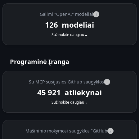
Galimi "OpenAI" modeliai
i
126
modeliai
Sužinokite daugiau
→
Programinė Įranga
Su MCP susijusios GitHub saugyklos
i
45 921
atliekynai
Sužinokite daugiau
→
Mašininio mokymosi saugyklos "GitHub
i