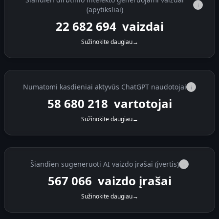
i
(apytiksliai)
22 682 978
vaizdai
Sužinokite daugiau
→
Numatomi kasdieniai aktyvūs ChatGPT naudotojai
i
58 680 218
vartotojai
Sužinokite daugiau
→
Šiandien sugeneruoti AI vaizdo įrašai (įvertis)
i
567 074
vaizdo įrašai
Sužinokite daugiau
→