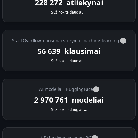
228 272
atliekynai
Sužinokite daugiau
→
StackOverflow klausimai su žyma 'machine-learning'
i
56 639
klausimai
Sužinokite daugiau
→
AI modeliai "HuggingFace
i
2 970 761
modeliai
Sužinokite daugiau
→
NPM paketai su žyma 'AI'