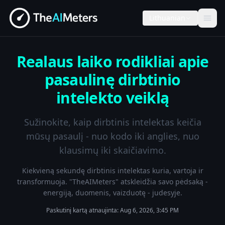
Lithuanian
Realaus laiko rodikliai apie
pasaulinę dirbtinio
intelekto veiklą
Sužinokite, kaip dirbtinis intelektas keičia
mūsų pasaulį - nuo kodo iki anglies, nuo
klausimų iki skaičiavimo.
Kiekvieną sekundę dirbtinis intelektas kuria, vartoja ir
transformuoja. "TheAIMeters" atskleidžia savo pėdsaką -
energiją, duomenis, vaizduotę - judesyje.
Paskutinį kartą atnaujinta:
Aug 6, 2026, 3:45 PM