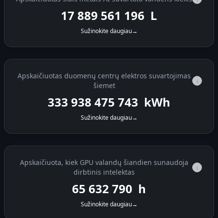
17 889 561 872
L
Sužinokite daugiau
→
Apskaičiuotas duomenų centrų elektros suvartojimas
i
šiemet
333 938 488 351
kWh
Sužinokite daugiau
→
Apskaičiuota, kiek GPU valandų šiandien sunaudoja
i
dirbtinis intelektas
65 633 611
h
Sužinokite daugiau
→