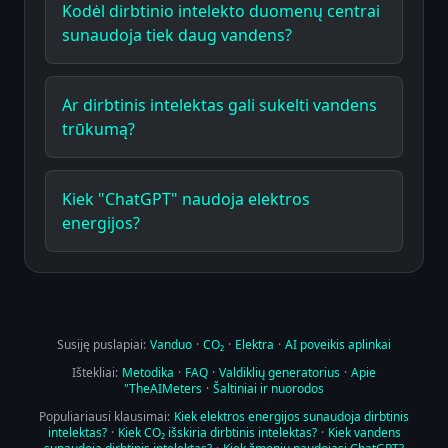
Kodėl dirbtinio intelekto duomenų centrai
sunaudoja tiek daug vandens?
Ar dirbtinis intelektas gali sukelti vandens
trūkumą?
Kiek "ChatGPT" naudoja elektros
energijos?
Susiję puslapiai:
Vanduo
·
CO₂
·
Elektra
·
AI poveikis aplinkai
Ištekliai:
Metodika
·
FAQ
·
Valdiklių generatorius
·
Apie
"TheAIMeters
·
Šaltiniai ir nuorodos
Populiariausi klausimai:
Kiek elektros energijos sunaudoja dirbtinis
intelektas?
·
Kiek CO₂ išskiria dirbtinis intelektas?
·
Kiek vandens