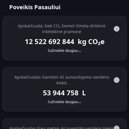
Poveikis Pasauliui
Apskaičiuota, kiek CO₂ šiemet išmeta dirbtinė
i
intelektinė pramonė
12 522 693 317
kg CO₂e
Sužinokite daugiau
→
Apskaičiuotas šiandien AI sunaudojamo vandens
i
kiekis
53 945 433
L
Sužinokite daugiau
→
Apskaičiuotas šiais metais AI suvartoto vandens kiekis
i