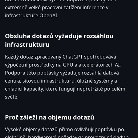
extrémně velké pracovní zatížení inference v
infrastruktuře OpenAI.
Obsluha dotazů vyžaduje rozsáhlou
infrastrukturu
Každý dotaz zpracovaný ChatGPT spotřebovává
výpočetní prostředky na GPU a akcelerátorech AI.
Podpora této poptávky vyžaduje rozsáhlá datová
centra, síťovou infrastrukturu, úložné systémy a
chladicí kapacity, které fungují nepřetržitě po celém
světě.
Proč záleží na objemu dotazů
Vysoké objemy dotazů přímo ovlivňují poptávku po
elektřině, hardwarové požadavky, provozní náklady a