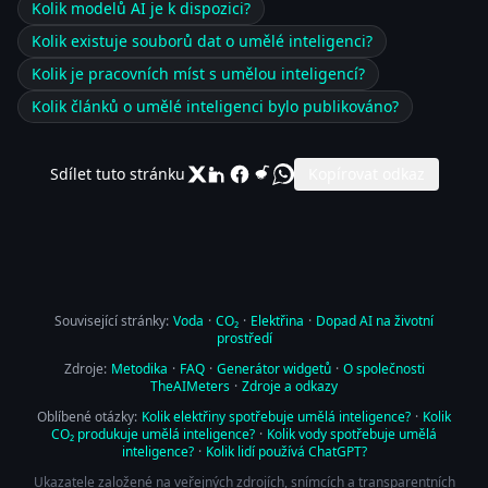
Kolik modelů AI je k dispozici?
Kolik existuje souborů dat o umělé inteligenci?
Kolik je pracovních míst s umělou inteligencí?
Kolik článků o umělé inteligenci bylo publikováno?
Sdílet tuto stránku
Kopírovat odkaz
Související stránky:
Voda
·
CO₂
·
Elektřina
·
Dopad AI na životní
prostředí
Zdroje:
Metodika
·
FAQ
·
Generátor widgetů
·
O společnosti
TheAIMeters
·
Zdroje a odkazy
Oblíbené otázky:
Kolik elektřiny spotřebuje umělá inteligence?
·
Kolik
CO₂ produkuje umělá inteligence?
·
Kolik vody spotřebuje umělá
inteligence?
·
Kolik lidí používá ChatGPT?
Ukazatele založené na veřejných zdrojích, snímcích a transparentních