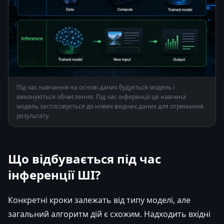
Під час навчання на основі даних будується модель і
виконуються обчислення. Під час інференції ця навчена
модель застосовується до нових вхідних даних для отримання
результату.
Що відбувається під час
інференції ШІ?
Конкретні кроки залежать від типу моделі, але
загальний алгоритм дій є схожим. Надходить вхідні