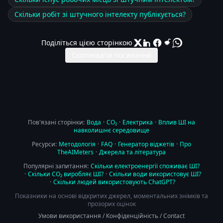
Скільки робіт зі штучного інтелекту публікується?
Поділіться цією сторінкою
Скопіювати посилання
Пов'язані сторінки:
Вода
·
CO₂
·
Електрика
·
Вплив ШІ на
навколишнє середовище
Ресурси:
Методологія
·
FAQ
·
Генератор віджетів
·
Про
TheAIMeters
·
Джерела та література
Популярні запитання:
Скільки електроенергії споживає ШІ?
·
Скільки CO₂ виробляє ШІ?
·
Скільки води використовує ШІ?
·
Скільки людей використовують ChatGPT?
Показники на основі відкритих джерел, моментальних знімків та
прозорих оцінок
Умови використання
/
Конфіденційність
/
Contact