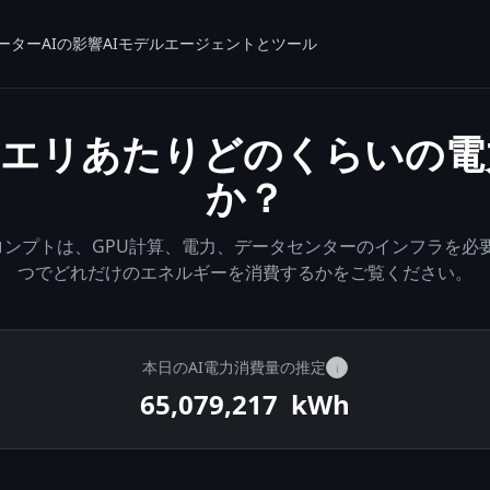
ーター
AIの影響
AIモデル
エージェントとツール
は1クエリあたりどのくらいの
か？
Tプロンプトは、GPU計算、電力、データセンターのインフラを必要
つでどれだけのエネルギーを消費するかをご覧ください。
本日のAI電力消費量の推定
i
65,080,106
kWh