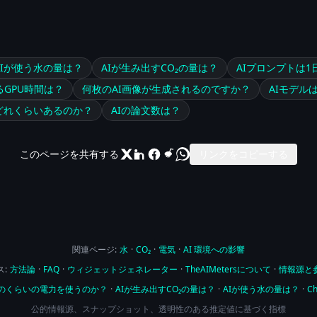
AIが使う水の量は？
AIが生み出すCO₂の量は？
AIプロンプトは
るGPU時間は？
何枚のAI画像が生成されるのですか？
AIモデル
どれくらいあるのか？
AIの論文数は？
このページを共有する
リンクをコピーする
関連ページ:
水
·
CO₂
·
電気
·
AI 環境への影響
:
方法論
·
FAQ
·
ウィジェットジェネレーター
·
TheAIMetersについて
·
情報源と
どのくらいの電力を使うのか？
·
AIが生み出すCO₂の量は？
·
AIが使う水の量は？
·
C
公的情報源、スナップショット、透明性のある推定値に基づく指標