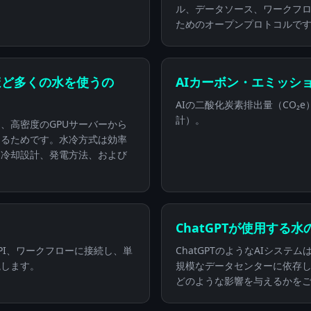
ル、データソース、ワークフ
ためのオープンプロトコルで
ほど多くの水を使うの
AIカーボン・エミッシ
AIの二酸化炭素排出量（CO₂
計）。
、高密度のGPUサーバーから
あるためです。水冷方式は効率
、冷却設計、発電方法、および
ChatGPTが使用する
PI、ワークフローに接続し、単
ChatGPTのようなAIシス
説します。
規模なデータセンターに依存し
どのような影響を与えるかを